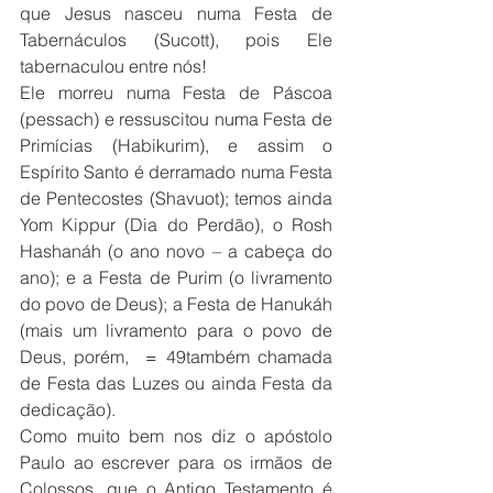
que Jesus nasceu numa Festa de 
Tabernáculos (Sucott), pois Ele 
tabernaculou entre nós!
Ele morreu numa Festa de Páscoa 
(pessach) e ressuscitou numa Festa de 
Primícias (Habikurim), e assim o 
Espírito Santo é derramado numa Festa 
de Pentecostes (Shavuot); temos ainda 
Yom Kippur (Dia do Perdão), o Rosh 
Hashanáh (o ano novo – a cabeça do 
ano); e a Festa de Purim (o livramento 
do povo de Deus); a Festa de Hanukáh 
(mais um livramento para o povo de 
Deus, porém,  = 49também chamada 
de Festa das Luzes ou ainda Festa da 
dedicação).
Como muito bem nos diz o apóstolo 
Paulo ao escrever para os irmãos de 
Colossos, que o Antigo Testamento é 