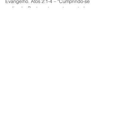
Evangelho. Atos 2:1-4 – “Cumprindo-se 
o dia de Pentecostes, estavam todos 
reunidos...”
Em cada festa, “os céus estão abertos”, 
creia e receba o milagre que Deus tem 
para você de revestimento, provisão e 
poder!                            
Claayton Nantes
Boletins
Ver tudo
Posts recentes