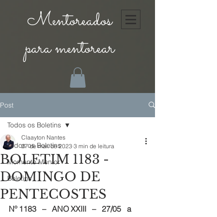
Mentoreados
para mentorear
Post
Todos os Boletins
Claayton Nantes
Todos os Boletins
27 de mai. de 2023
3 min de leitura
BOLETIM 1183 -
Momento Mentor
DOMINGO DE
Boletins
PENTECOSTES
Nº 1183   –   ANO XXIII   –   27/05   a   