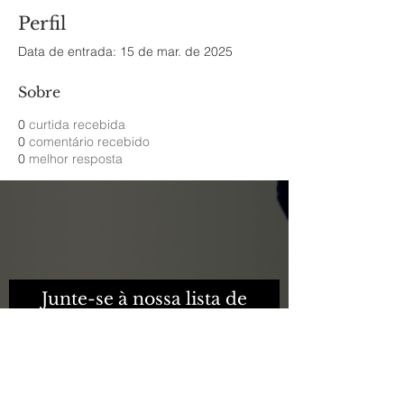
Perfil
Data de entrada: 15 de mar. de 2025
Sobre
0
curtida recebida
0
comentário recebido
0
melhor resposta
Junte-se à nossa lista de
mentoring.
Nunca perca uma
atualização