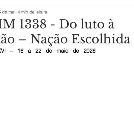
5 de mai.
4 min de leitura
 1338 - Do luto à
ção – Nação Escolhida
I   –   16   a   22   de   maio   de   2026