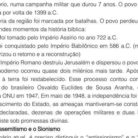
tório, numa campanha militar que durou 7 anos. O povo 
a por volta de 1399 a.C.
ória da região foi marcada por batalhas. O povo perdeu
randes momentos da história bíblica:
 foi tomado pelo Império Assírio no ano 722 a.C.
oi conquistado pelo Império Babilônico em 586 a.C. (ma
orizou o retorno e a reconstrução)
 Império Romano destruiu Jerusalém e dispersou o po
oderno ocorreu quase dois milénios mais tarde. Apó
o à terra foi restabelecido. Esse processo contou c
l do brasileiro Osvaldo Euclides de Sousa Aranha, 
a ONU em 1947, Em maio de 1948, a independência foi
cimento do Estado, as ameaças mantiveram-se constan
eclaradas, dezenas de operações militares e duas in
iste sob promessas divinas.
ssemitismo e o Sionismo
rio atual, é preciso distinguir o “antissionismo” e o “