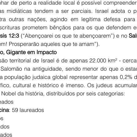
r de perto a realidade local é possível compreender os
as midiáticas tendem a ser parciais. Israel adota o pr
ntra outras nações, agindo em legítima defesa para 
Escrituras prometem bênçãos para os que defendem e
sis 12:3
 (“Abençoarei os que te abençoarem”) e no 
Sa
ém! Prosperarão aqueles que te amam”).
io, Gigante em Impacto
ão territorial de Israel é de apenas 22.000 km² - cerca
Salomão na antiguidade, sendo menor do que o estado
a população judaica global representar apenas 0,2% do 
ífico, cultural e histórico é imenso. Os judeus acumul
Nobel da história, distribuídos por seis categorias:
reados
cina
: 59 laureados
os
ados
eados