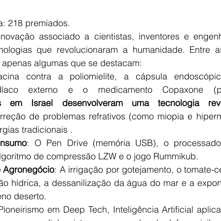
ca: 218 premiados.
novação associado a cientistas, inventores e engenh
cnologias que revolucionaram a humanidade. Entre as
ito apenas algumas que se destacam:
cina contra a poliomielite, a cápsula endoscópica
ardíaco externo e o medicamento Copaxone (pa
tas em Israel desenvolveram uma tecnologia revo
rreção de problemas refrativos (como miopia e hiperm
gias tradicionais .
onsumo
: O Pen Drive (memória USB), o processador 
algoritmo de compressão LZW e o jogo Rummikub.
e Agronegócio
: A irrigação por gotejamento, o tomate-ce
ão hídrica, a dessanilização da água do mar e a export
eno deserto.
 Pioneirismo em Deep Tech, Inteligência Artificial apli