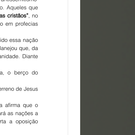
o. Aqueles que 
tas cristãos”
, no 
 em profecias 
hido essa nação 
anejou que, da 
nidade. Diante 
ca, o berço do 
erreno de Jesus 
ia afirma que o 
rá as nações a 
ta a oposição 