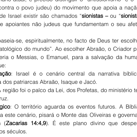
 contra o povo judeu) do movimento que apoia a naçã
de Israel existir são chamados “
sionistas – 
ou “
sionis
e apoiantes não judeus que fundamentam o seu afeto
baseia-se, espiritualmente, no facto de Deus ter escol
atológico do mundo”. Ao escolher Abraão, o Criador pl
eria o Messias, o Emanuel, para a salvação da huma
ue:
ação
: Israel é o cenário central da narrativa bíbli
a dos patriarcas Abraão, Isaque e Jacó.
 região foi o palco da Lei, dos Profetas, do ministério t
ruz.
gico
: O território aguarda os eventos futuros. A Bíbl
a este cenário, pisará o Monte das Oliveiras e governa
m (
Zacarias 14:4,9
). É este plano divino que desper
dos séculos.