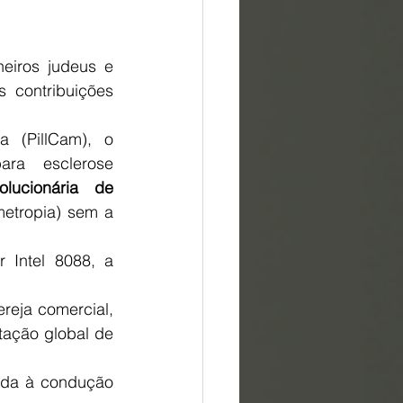
eiros judeus e 
 contribuições 
 (PillCam), o 
ra esclerose 
lucionária de 
etropia) sem a 
Intel 8088, a 
reja comercial, 
ação global de 
cada à condução 