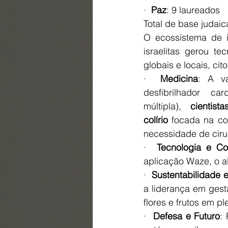
·  
Paz
: 9 laureados
Total de base judai
O ecossistema de i
israelitas gerou te
globais e locais, c
·  
Medicina
: A va
desfibrilhador c
múltipla), 
cientis
colírio
 focada na co
necessidade de cirur
·  
Tecnologia e C
aplicação Waze, o 
·  
Sustentabilidade 
a liderança em gest
flores e frutos em pl
·  
Defesa e Futuro
: