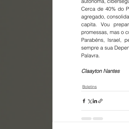
autónoma, cibersegu
Cerca de 40% do PI
agregado, consolida
capita. Vou prepa
promessas, mas o c
Parabéns, Israel, 
sempre a sua Depen
Palavra.
Claayton Nantes
Boletins