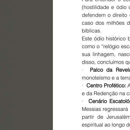
(hostilidade e ódio
defendem o direito 
caso dos milhões d
bíblicas.
Este ódio histórico 
como o “relógio esc
sua linhagem, nasc
disso, concluímos q
·  
Palco da Revel
monoteísmo e a terr
·  
Centro Profético: 
A
e da Redenção na c
·  
Cenário Escatoló
Messias regressará 
partir de Jerusalé
espiritual ao longo 