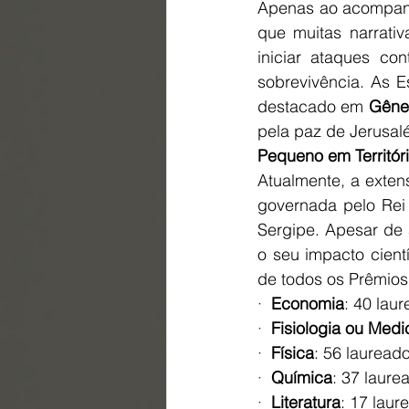
Apenas ao acompanha
que muitas narrativ
iniciar ataques co
sobrevivência. As 
destacado em 
Gêne
pela paz de Jerusal
Pequeno em Territór
Atualmente, a extens
governada pelo Rei 
Sergipe. Apesar de 
o seu impacto cient
de todos os Prêmios 
·  
Economia
: 40 lau
·  
Fisiologia ou Medi
·  
Física
: 56 lauread
·  
Química
: 37 laure
·  
Literatura
: 17 laur