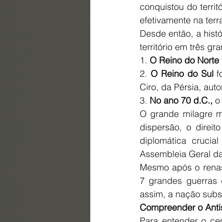
conquistou do terri
efetivamente na terr
Desde então, a hist
território em três g
1. 
O Reino do Norte
2. 
O Reino do Sul
 f
Ciro, da Pérsia, aut
3. 
No ano 70 d.C.,
 o
O grande milagre m
dispersão, o direit
diplomática crucia
Assembleia Geral d
Mesmo após o renas
7 grandes guerras d
assim, a nação subs
Compreender o Anti
Para entender o cená