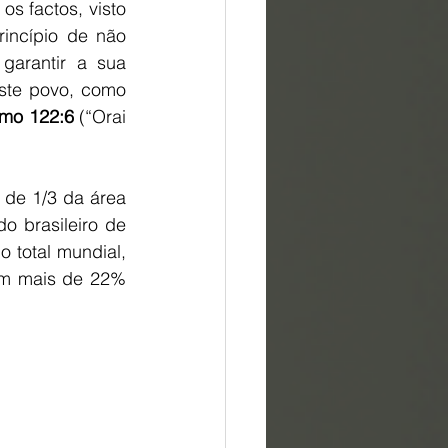
 factos, visto 
incípio de não 
garantir a sua 
ste povo, como 
lmo 122:6
 (“Orai 
 de 1/3 da área 
 brasileiro de 
total mundial, 
am mais de 22% 