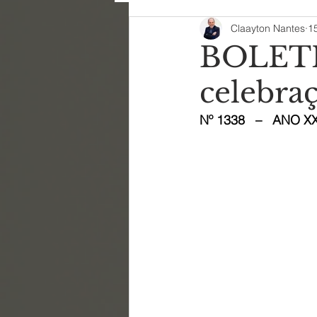
Claayton Nantes
1
BOLETIM
celebra
Nº 1338   –   ANO XXV