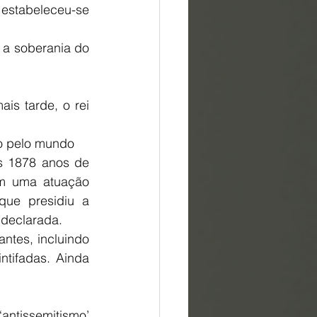
estabeleceu-se 
 a soberania do 
is tarde, o rei 
vo pelo mundo
s 1878 anos de 
om uma atuação 
que presidiu a 
 declarada.
tes, incluindo 
tifadas. Ainda 
antissemitismo’ 