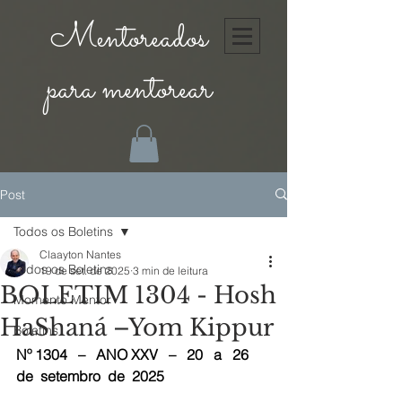
Mentoreados
para mentorear
Post
Todos os Boletins
Claayton Nantes
Todos os Boletins
19 de set. de 2025
3 min de leitura
BOLETIM 1304 - Hosh
Momento Mentor
HaShaná –Yom Kippur
Boletins
Nº 1304   –   ANO XXV   –   20   a   26  
de  setembro  de  2025