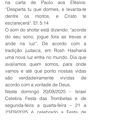
na carta de Paulo aos Efésios: 
“Desperta tu que dormes, e levanta-te 
dentre os mortos, e Cristo te 
esclarecerá”. Ef. 5:14
O som do shofar está dizendo: “acorde 
do seu sono, jogue fora as trevas e 
ande na luz”. De acordo com a 
tradição judaica, em Rosh Hashaná 
uma nova luz entra no mundo. Dia que 
avaliamos quem somos, para onde 
vamos e até que ponto nossas vidas 
são verdadeiramente vividas de 
acordo com a vontade de Deus.
Neste domingo 20/09/2025 – Israel 
Celebra Festa das Trombetas e de 
segunda-feira a quarta-feira – 21 a 
23/09/2025 é celebrado a Festa de 
Hosh HaShaná – o ano novo judaico 
de 5786 – um novo tempo, um novo 