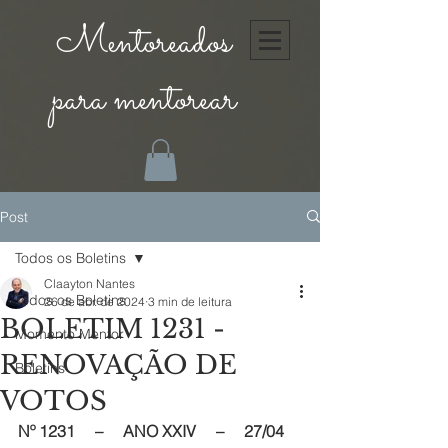
Mentoreados
para mentorear
Post
Todos os Boletins
Claayton Nantes
Todos os Boletins
26 de abr. de 2024
3 min de leitura
BOLETIM 1231 -
Momento Mentor
RENOVAÇÃO DE
Boletins
VOTOS
Nº 1231     –     ANO XXIV     –     27/04 