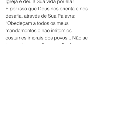
Igreja e deu a Sua vida por ela!
É por isso que Deus nos orienta e nos 
desafia, através de Sua Palavra: 
“Obedeçam a todos os meus 
mandamentos e não imitem os 
costumes imorais dos povos... Não se 
tornem impuros. Eu sou o Senhor, o 
Deus de vocês”. Levítico 18:30 
Participe você também na nossa 
CERIMÔNIA DE RENOVAÇÃO DE 
VOTOS
 que será no próximo dia 
11/05/2024 às 19h
, entre em contato 
com nossa secretaria ou passe-nos um 
WhatsApp no 11.2213-7584
Claayton Nantes
Boletins