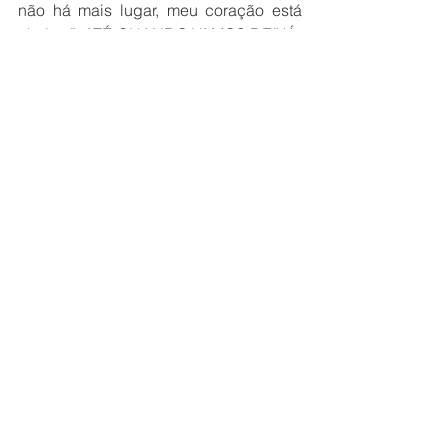
não há mais lugar, meu coração está 
cheio...”, ATÉ QUANDO VAMOS DEIXÁ-
LO NASCER NAS ESTREBARIAS DOS 
ESTÁBULOS DO MUNDO; que 
possamos celebrar em grande estilo e 
dizer: SÓ EXISTE NATAL PORQUE 
JESUS CRISTO NASCEU!  
Claayton Nantes
Boletins
Ver tudo
Posts recentes