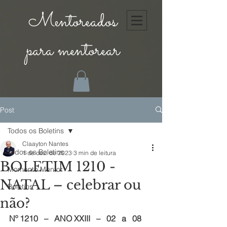
Mentoreados
para mentorear
Post
Todos os Boletins
Claayton Nantes
Todos os Boletins
1 de dez. de 2023
3 min de leitura
BOLETIM 1210 -
Momento Mentor
NATAL – celebrar ou
Boletins
não?
Nº 1210   –   ANO XXIII   –   02   a   08   