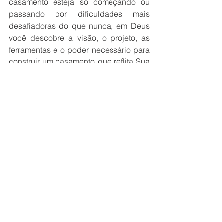
casamento esteja só começando ou 
passando por dificuldades mais 
desafiadoras do que nunca, em Deus 
você descobre a visão, o projeto, as 
ferramentas e o poder necessário para 
construir um casamento que reflita Sua 
grandeza e o propósito original. A 
incrível verdade é que Deus deseja 
que todos tenham um “final feliz”, então 
volte ao projeto original, com as 
ferramentas que Ele tem para essa 
edificação e “sejam felizes para 
sempre”.
Claayton Nantes
Boletins