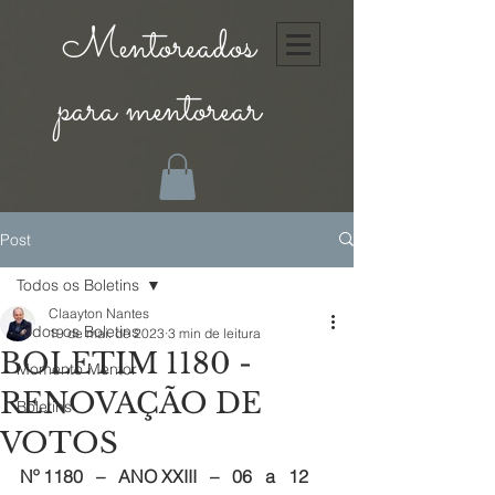
Mentoreados
para mentorear
Post
Todos os Boletins
Claayton Nantes
Todos os Boletins
19 de mai. de 2023
3 min de leitura
BOLETIM 1180 -
Momento Mentor
RENOVAÇÃO DE
Boletins
VOTOS
Nº 1180   –   ANO XXIII   –   06   a   12   