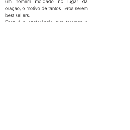
um homem moldado no lugar da 
oração, o motivo de tantos livros serem 
best sellers.
Essa é a conferência que teremos a 
partir desta próxima sexta-feira (17 a 21 
de março), porém, tudo vai depender 
da quantidade da sua sede, se você 
tiver sedento da presença do Senhor, 
crie a expectativa que Ele saciará sua 
sede.
Claayton Nantes
Boletins