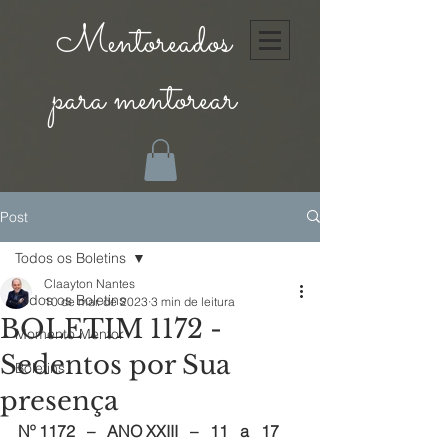
Mentoreados
para mentorear
Post
Todos os Boletins
Claayton Nantes
Todos os Boletins
10 de mar. de 2023
3 min de leitura
BOLETIM 1172 -
Momento Mentor
Sedentos por Sua
Boletins
presença
Nº 1172   –   ANO XXIII   –   11   a   17   