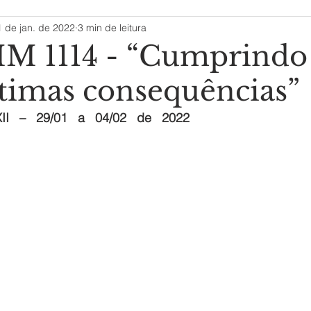
1 de jan. de 2022
3 min de leitura
M 1114 - “Cumprindo
ltimas consequências”
I   –   29/01   a   04/02   de   2022