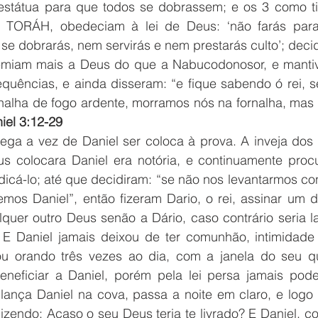
státua para que todos se dobrassem; e os 3 como ti
 TORÁH, obedeciam à lei de Deus: ‘não farás para
 se dobrarás, nem servirás e nem prestarás culto’; deci
temiam mais a Deus do que a Nabucodonosor, e mantiv
equências, e ainda disseram: “e fique sabendo ó rei, s
ornalha de fogo ardente, morramos nós na fornalha, mas
iel 3:12-29
ga a vez de Daniel ser coloca à prova. A inveja dos 
s colocara Daniel era notória, e continuamente proc
dicá-lo; até que decidiram: “se não nos levantarmos cont
mos Daniel”, então fizeram Dario, o rei, assinar um d
lquer outro Deus senão a Dário, caso contrário seria l
 E Daniel jamais deixou de ter comunhão, intimidade e
u orando três vezes ao dia, com a janela do seu qu
beneficiar a Daniel, porém pela lei persa jamais pode
 lança Daniel na cova, passa a noite em claro, e logo 
zendo: Acaso o seu Deus teria te livrado? E Daniel, co