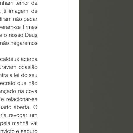
nham temor de 
 ti imagem de 
diram não pecar 
eram-se firmes 
e o nosso Deus 
 não negaremos 
caldeus acerca 
uravam ocasião 
ra a lei do seu 
ecreto que não 
ançado na cova 
 relacionar-se 
arto aberta. O 
ria revogar um 
pela manhã vai 
nvicto e seguro 