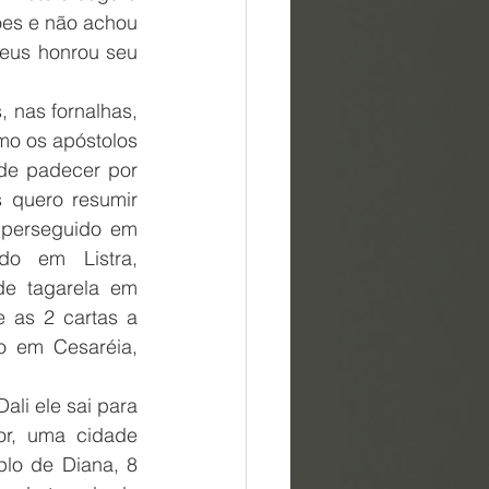
ões e não achou 
eus honrou seu 
 nas fornalhas, 
mo os apóstolos 
de padecer por 
 quero resumir 
 perseguido em 
o em Listra, 
e tagarela em 
 as 2 cartas a 
o em Cesaréia, 
li ele sai para 
r, uma cidade 
lo de Diana, 8 