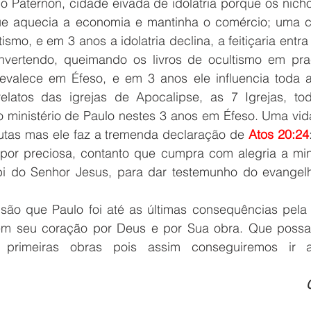
o Paternon, cidade eivada de idolatria porque os nicho
que aquecia a economia e mantinha o comércio; uma 
ltismo, e em 3 anos a idolatria declina, a feitiçaria entr
vertendo, queimando os livros de ocultismo em praç
evalece em Éfeso, e em 3 anos ele influencia toda a
latos das igrejas de Apocalipse, as 7 Igrejas, tod
 ministério de Paulo nestes 3 anos em Éfeso. Uma vida,
utas mas ele faz a tremenda declaração de 
Atos 20:24
por preciosa, contanto que cumpra com alegria a minh
ebi do Senhor Jesus, para dar testemunho do evangel
ão que Paulo foi até as últimas consequências pela 
em seu coração por Deus e por Sua obra. Que possam
 primeiras obras pois assim conseguiremos ir a