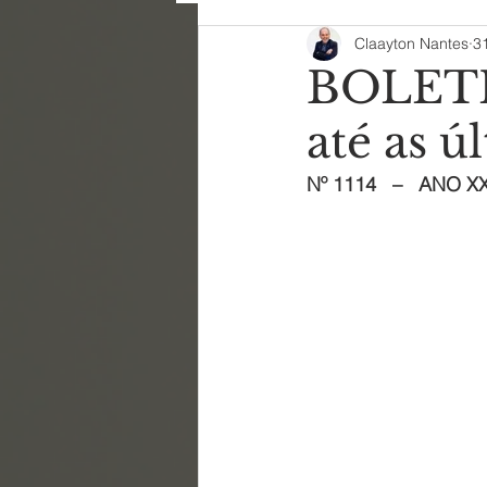
Claayton Nantes
3
BOLETI
até as ú
Nº 1114   –   ANO XXI