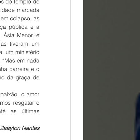
s do templo de 
cidade marcada 
a em colapso, as 
a pública e a 
 Ásia Menor, e 
as tiveram um 
 um ministério 
: “Mas em nada 
a carreira e o 
ho da graça de 
paixão, o amor 
os resgatar o 
té as últimas 
Claayton Nantes