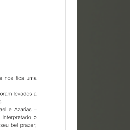
 nos fica uma 
oram levados a 
s.
el e Azarias – 
interpretado o 
eu bel prazer; 