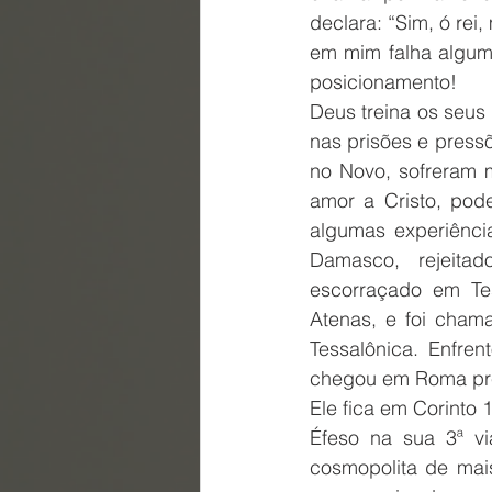
declara: “Sim, ó re
em mim falha alguma
posicionamento!
Deus treina os seus 
nas prisões e press
no Novo, sofreram 
amor a Cristo, pode
algumas experiência
Damasco, rejeita
escorraçado em Tes
Atenas, e foi chama
Tessalônica. Enfre
chegou em Roma pr
Ele fica em Corinto 
Éfeso na sua 3ª vi
cosmopolita de mais