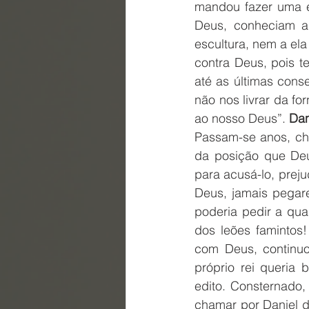
mandou fazer uma e
Deus, conheciam a
escultura, nem a ela
contra Deus, pois 
até as últimas cons
não nos livrar da f
ao nosso Deus”. 
Dan
Passam-se anos, che
da posição que Deu
para acusá-lo, preju
Deus, jamais pegare
poderia pedir a qua
dos leões famintos!
com Deus, continuo
próprio rei queria 
edito. Consternado,
chamar por Daniel di