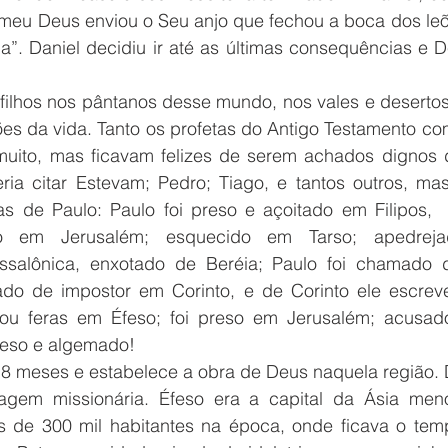
i, meu Deus enviou o Seu anjo que fechou a boca dos le
”. Daniel decidiu ir até as últimas consequências e D
filhos nos pântanos desse mundo, nos vales e desertos,
ões da vida. Tanto os profetas do Antigo Testamento co
muito, mas ficavam felizes de serem achados dignos 
ria citar Estevam; Pedro; Tiago, e tantos outros, mas
s de Paulo: Paulo foi preso e açoitado em Filipos, 
do em Jerusalém; esquecido em Tarso; apedrejad
salônica, enxotado de Beréia; Paulo foi chamado d
do de impostor em Corinto, e de Corinto ele escreve
ntou feras em Éfeso; foi preso em Jerusalém; acusad
eso e algemado! 
18 meses e estabelece a obra de Deus naquela região. Da
agem missionária. Éfeso era a capital da Ásia meno
 de 300 mil habitantes na época, onde ficava o temp