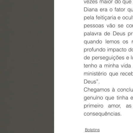
vezes maior do que 
Diana era o fator 
pela feitiçaria e ocu
pessoas vão se con
palavra de Deus pr
quando lemos os re
profundo impacto do
de perseguições e l
tenho a minha vida 
ministério que rec
Deus”. 
Chegamos à conclus
genuíno que tinha 
primeiro amor, as
consequências. 
Boletins