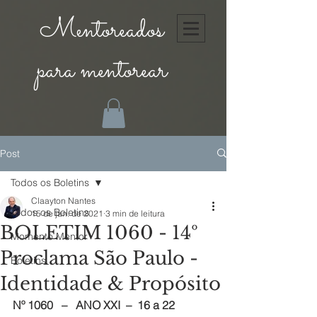
Mentoreados
para mentorear
Post
Todos os Boletins
Claayton Nantes
Todos os Boletins
15 de jan. de 2021
3 min de leitura
BOLETIM 1060 - 14º
Momento Mentor
Proclama São Paulo -
Boletins
Identidade & Propósito
Nº 1060 
– 
ANO XXI
–  16 a 22 