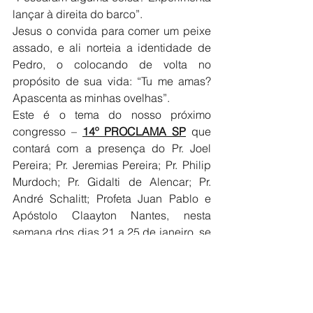
lançar à direita do barco”. 
Jesus o convida para comer um peixe 
assado, e ali norteia a identidade de 
Pedro, o colocando de volta no 
propósito de sua vida: “Tu me amas? 
Apascenta as minhas ovelhas”. 
Este é o tema do nosso próximo 
congresso – 
14º PROCLAMA SP
 que 
contará com a presença do Pr. Joel 
Pereira; Pr. Jeremias Pereira; Pr. Philip 
Murdoch; Pr. Gidalti de Alencar; Pr. 
André Schalitt; Profeta Juan Pablo e 
Apóstolo Claayton Nantes, nesta 
semana dos dias 21 a 25 de janeiro, se 
não puder estar presencialmente, 
conecte-se OnLine, e seja abençoado 
com as Palavras que virão do Trono 
para tua vida. 