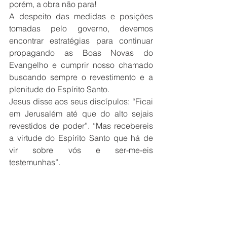
porém, a obra não para!
A despeito das medidas e posições 
tomadas pelo governo, devemos 
encontrar estratégias para continuar 
propagando as Boas Novas do 
Evangelho e cumprir nosso chamado 
buscando sempre o revestimento e a 
plenitude do Espírito Santo.
Jesus disse aos seus discípulos: “Ficai 
em Jerusalém até que do alto sejais 
revestidos de poder”. “Mas recebereis 
a virtude do Espírito Santo que há de 
vir sobre vós e ser-me-eis 
testemunhas”. 
É na plenitude do Espírito que vamos 
conseguir atingir a meta e combater o 
bom combate. Revista-se, levante-se, e 
exerça seu chamado!
Claayton Nantes