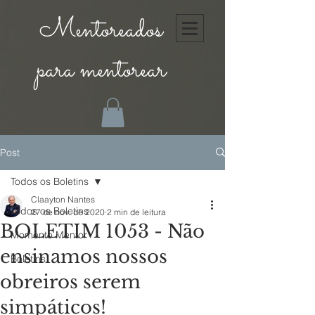
Mentoreados
para mentorear
Post
Todos os Boletins
Claayton Nantes
Todos os Boletins
27 de nov. de 2020
2 min de leitura
BOLETIM 1053 - Não
Momento Mentor
ensinamos nossos
Boletins
obreiros serem
simpáticos!