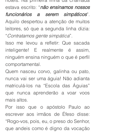
hotéis. Na primeira linha da chamada 
estava escrito: “
não ensinamos nossos 
funcionários a serem simpáticos
”. 
Aquilo despertou a atenção de muitos 
leitores, só que a segunda linha dizia: 
“
Contratamos gente simpática
”. 
Isso me levou a refletir: Que sacada 
inteligente! E realmente é assim, 
ninguém ensina ninguém o que é perfil 
comportamental.
Quem nasceu corvo, galinha ou pato, 
nunca vai ser uma águia! Não adianta 
matriculá-los na “Escola das Águias” 
que nunca aprenderão a voar voos 
mais altos.
Por isso que o apóstolo Paulo ao 
escrever aos irmãos de Éfeso disse: 
“Rogo-vos, pois, eu, o preso do Senhor, 
que andeis como é digno da vocação 