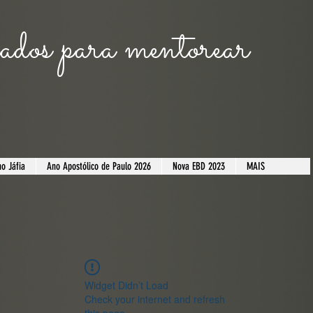
dos para mentorear
o Jáfia
​Ano Apostólico de Paulo 2026
Nova EBD 2023
MAIS
Widget Didn’t Load
Check your internet and refresh