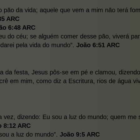
 o pão da vida; aquele que vem a mim não terá f
35 ARC
ão 6:48 ARC
eu do céu; se alguém comer desse pão, viverá pa
 darei pela vida do mundo”.
João 6:51 ARC
 dia da festa, Jesus pôs-se em pé e clamou, dizen
ê em mim, como diz a Escritura, rios de água viv
tra vez, dizendo: Eu sou a luz do mundo; quem me
o 8:12 ARC
sou a luz do mundo”.
João 9:5 ARC