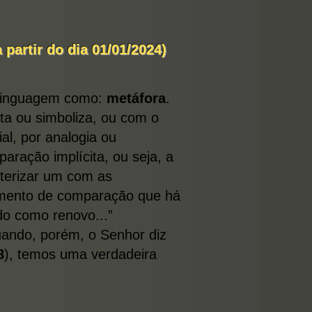
artir do dia 01/01/2024)
e linguagem como:
metáfora
.
ta ou simboliza, ou com o
al, por analogia ou
ração implícita, ou seja, a
cterizar um com as
elemento de comparação que há
do como renovo...”
ando, porém, o Senhor diz
8
), temos uma verdadeira