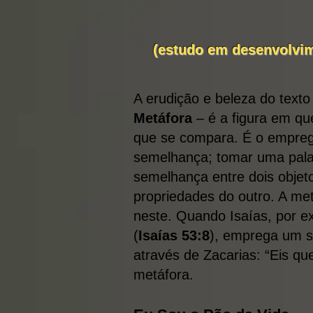
(estudo em desenvolvim
A erudição e beleza do text
Metáfora
– é a figura em qu
que se compara. É o emprego
semelhança; tomar uma palav
semelhança entre dois objet
propriedades do outro. A met
neste. Quando Isaías, por ex
(
Isaías 53:8
), emprega um s
através de Zacarias: “Eis qu
metáfora.