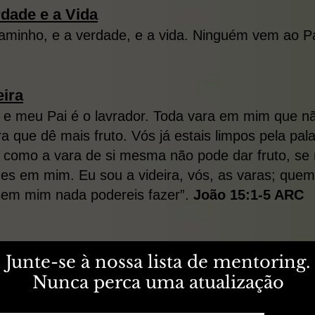
dade e a Vida
caminho, e a verdade, e a vida. Ninguém vem ao P
eira
, e meu Pai é o lavrador. Toda vara em mim que não 
ra que dê mais fruto. Vós já estais limpos pela pal
 como a vara de si mesma não pode dar fruto, se n
es em mim. Eu sou a videira, vós, as var
as; quem
 sem mim nada podereis fazer”.
João 15:1-5 ARC
Junte-se à nossa lista de mentoring.
Nunca perca uma atualização