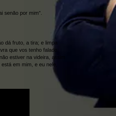
ai senão por mim”.
dá fruto, a tira; e limpa
avra que vos tenho falado.
ão estiver na videira, assim
 está em mim, e eu nele,