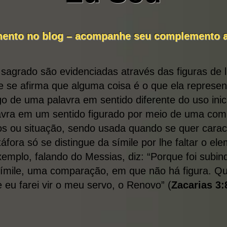
ento no blog – acompanhe seu complemento a p
o sagrado são evidenciadas através das figuras d
e se afirma que alguma coisa é o que ela represen
 de uma palavra em sentido diferente do uso inici
ra em um sentido figurado por meio de uma compa
os ou situação, sendo usada quando se quer cara
áfora só se distingue da símile por lhe faltar o 
emplo, falando do Messias, diz: “Porque foi subin
ímile, uma comparação, em que não há figura. Qu
e eu farei vir o meu servo, o Renovo” (
Zacarias 3: