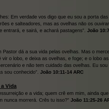
-lhes: Em verdade vos digo que eu sou a porta da
rões e salteadores, mas as ovelhas não os ouvira
 e entrará, e sairá, e achará pastagens”.
João 10:
 Pastor dá a sua vida pelas ovelhas. Mas o merce
vir o lobo, e deixa as ovelhas, e foge; e o lobo as
ercenário e não tem cuidado das ovelhas. Eu sou
as sou conhecido”.
João 10:11-14 ARC
 a Vida
essurreição e a vida; quem crê em mim, ainda que 
m nunca morrerá. Crês tu isso?”
João 11:25-26 A